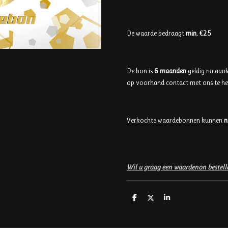
De waarde bedraagt
min. €25
De bon is
6 maanden
geldig na aan
op voorhand contact met ons te 
Verkochte waardebonnen kunnen
n
Wil u graag een waardenon bestelle
D
D
S
e
e
h
l
e
a
e
l
r